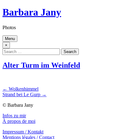
Skip
Barbara Jany
to
content
Photos
Menu
×
Search
for:
Alter Turm im Weinfeld
Beitragsnavigation
← Wolkenhimmel
Strand bei Le Gurp →
© Barbara Jany
Infos zu mir
À propos de moi
Impressum / Kontakt
Mentions légales / Contact