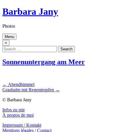
Skip
Barbara Jany
to
content
Photos
Menu
×
Search
for:
Sonnenuntergang am Meer
Beitragsnavigation
← Abendhimmel
Grashalm mit Regentropfen →
© Barbara Jany
Infos zu mir
À propos de moi
Impressum / Kontakt
Mentions légales / Contact