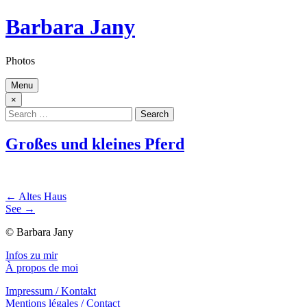
Skip
Barbara Jany
to
content
Photos
Menu
×
Search
for:
Großes und kleines Pferd
Beitragsnavigation
← Altes Haus
See →
© Barbara Jany
Infos zu mir
À propos de moi
Impressum / Kontakt
Mentions légales / Contact