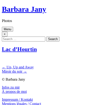
Skip
Barbara Jany
to
content
Photos
Menu
×
Search
for:
Lac d’Hourtin
Beitragsnavigation
← Up, Up and Away
Miroir du soir →
© Barbara Jany
Infos zu mir
À propos de moi
Impressum / Kontakt
Mentions légales / Contact