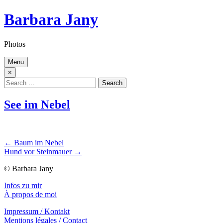
Skip
Barbara Jany
to
content
Photos
Menu
×
Search
for:
See im Nebel
Beitragsnavigation
← Baum im Nebel
Hund vor Steinmauer →
© Barbara Jany
Infos zu mir
À propos de moi
Impressum / Kontakt
Mentions légales / Contact